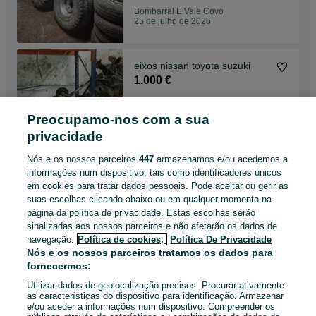
Bombarral E Vale Covo
25 de julho de 2026
eixos nissan toyota suzuki
1.000 €
Preocupamo-nos com a sua
Cadaval
privacidade
25 de julho de 2026
Nós e os nossos parceiros
447
armazenamos e/ou acedemos a
informações num dispositivo, tais como identificadores únicos
Peças nissan terrano 2
em cookies para tratar dados pessoais. Pode aceitar ou gerir as
500 €
suas escolhas clicando abaixo ou em qualquer momento na
página da política de privacidade. Estas escolhas serão
sinalizadas aos nossos parceiros e não afetarão os dados de
navegação.
Política de cookies,
Política De Privacidade
Cadaval E Pêro Moniz
Nós e os nossos parceiros tratamos os dados para
25 de julho de 2026
fornecermos:
Utilizar dados de geolocalização precisos. Procurar ativamente
as características do dispositivo para identificação. Armazenar
e/ou aceder a informações num dispositivo. Compreender os