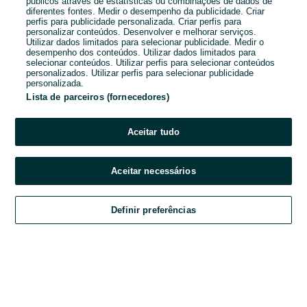
1
2
3
...
13
públicos através de estatísticas ou combinações de dados de
diferentes fontes. Medir o desempenho da publicidade. Criar
perfis para publicidade personalizada. Criar perfis para
personalizar conteúdos. Desenvolver e melhorar serviços.
Utilizar dados limitados para selecionar publicidade. Medir o
desempenho dos conteúdos. Utilizar dados limitados para
selecionar conteúdos. Utilizar perfis para selecionar conteúdos
personalizados. Utilizar perfis para selecionar publicidade
personalizada.
Lista de parceiros (fornecedores)
Aceitar tudo
Aceitar necessários
Ligar / SMS
Definir preferências
Explorar
Favoritos
Vender
Chat
Conta
Explorar
Favoritos
Vender
Chat
Conta